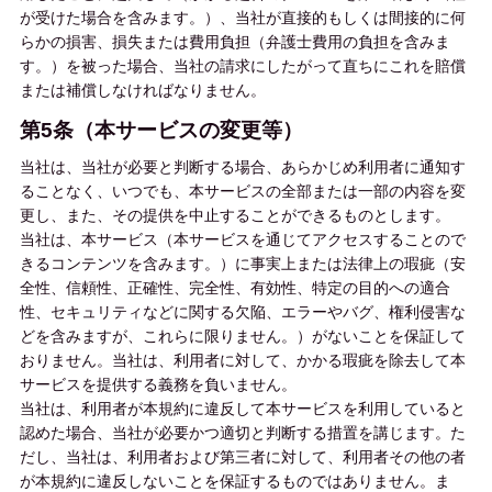
が受けた場合を含みます。）、当社が直接的もしくは間接的に何
らかの損害、損失または費用負担（弁護士費用の負担を含みま
す。）を被った場合、当社の請求にしたがって直ちにこれを賠償
または補償しなければなりません。
第5条（本サービスの変更等）
当社は、当社が必要と判断する場合、あらかじめ利用者に通知す
ることなく、いつでも、本サービスの全部または一部の内容を変
更し、また、その提供を中止することができるものとします。
当社は、本サービス（本サービスを通じてアクセスすることので
きるコンテンツを含みます。）に事実上または法律上の瑕疵（安
全性、信頼性、正確性、完全性、有効性、特定の目的への適合
性、セキュリティなどに関する欠陥、エラーやバグ、権利侵害な
どを含みますが、これらに限りません。）がないことを保証して
おりません。当社は、利用者に対して、かかる瑕疵を除去して本
サービスを提供する義務を負いません。
当社は、利用者が本規約に違反して本サービスを利用していると
認めた場合、当社が必要かつ適切と判断する措置を講じます。た
だし、当社は、利用者および第三者に対して、利用者その他の者
が本規約に違反しないことを保証するものではありません。ま