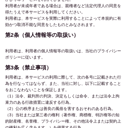
利用者が未成年者である場合は、親権者など法定代理人の同意を
得たうえで本サービスを利用してください。
利用者は、本サービスを実際に利用することによって本規約に有
効かつ取消不能な同意をしたものとみなされます。
第2条（個人情報等の取扱い）
利用者は、利用者の個人情報等の取扱いは、当社のプライバシー
ポリシーに従います。
第3条（禁止事項）
利用者は、本サービスの利用に際して、次の各号に記載された行
為を行なってはならず、また、当社に対し、以下に記載すること
をおこなわないことを保証します。
（1）法令、裁判所の判決、決定もしくは命令、または法令上拘
束力のある行政措置に違反する行為。
（2）公の秩序または善良の風俗を害するおそれのある行為。
（3）当社または第三者の権利（著作権、商標権、特許権等の知
的財産権、名誉権、プライバシー権、その他法令上または契約上
の権利を広く含みます。）を侵害する行為。