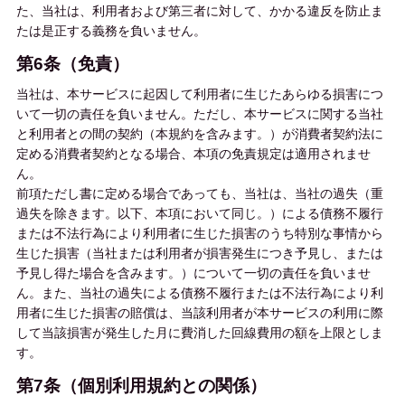
た、当社は、利用者および第三者に対して、かかる違反を防止ま
たは是正する義務を負いません。
第6条（免責）
当社は、本サービスに起因して利用者に生じたあらゆる損害につ
いて一切の責任を負いません。ただし、本サービスに関する当社
と利用者との間の契約（本規約を含みます。）が消費者契約法に
定める消費者契約となる場合、本項の免責規定は適用されませ
ん。
前項ただし書に定める場合であっても、当社は、当社の過失（重
過失を除きます。以下、本項において同じ。）による債務不履行
または不法行為により利用者に生じた損害のうち特別な事情から
生じた損害（当社または利用者が損害発生につき予見し、または
予見し得た場合を含みます。）について一切の責任を負いませ
ん。また、当社の過失による債務不履行または不法行為により利
用者に生じた損害の賠償は、当該利用者が本サービスの利用に際
して当該損害が発生した月に費消した回線費用の額を上限としま
す。
第7条（個別利用規約との関係）