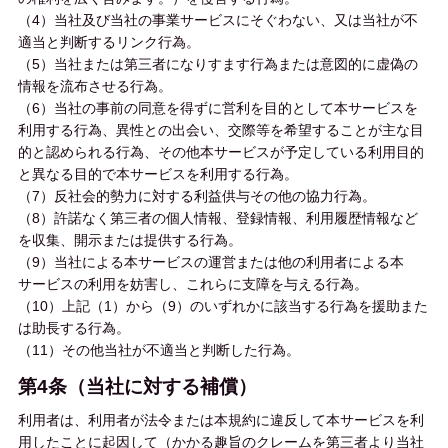
（4）当社及び当社の事業サービスにそぐわない、又は当社が不
適当と判断するリンク行為。
（5）当社または第三者になりすます行為または意図的に虚偽の
情報を流布させる行為。
（6）当社の事前の同意を得ずに営利を目的として本サービスを
利用する行為、異性との出会い、交際等を希望することが主な目
的と認められる行為、その他本サービスが予定している利用目的
と異なる目的で本サービスを利用する行為。
（7）反社会的勢力に対する利益供与その他の協力行為。
（8）許諾なく第三者の個人情報、登録情報、利用履歴情報など
を収集、開示または提供する行為。
（9）当社による本サービスの運営または他の利用者による本
サービスの利用を妨害し、これらに支障を与える行為。
（10）上記（1）から（9）のいずれかに該当する行為を援助また
は助長する行為。
（11）その他当社が不適当と判断した行為。
第4条（当社に対する補償）
利用者は、利用者が法令または本規約に違反して本サービスを利
用したことに起因して（かかる趣旨のクレームを第三者より当社