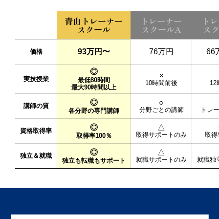
青山トレーナー
トレーナー
トレ
スクール
スクールA
スク
93万円〜
76万円
6
価格
◎
×
実技授業
最低80時間
10時間前後
1
最大90時間以上
◎
○
講師の質
分野ごとの講師
トレ
各分野の専門講師
◎
△
資格取得率
取得サポートのみ
取得
取得率100％
◎
△
独立＆就職
就職サポートのみ
就職独
独立も転職もサポート